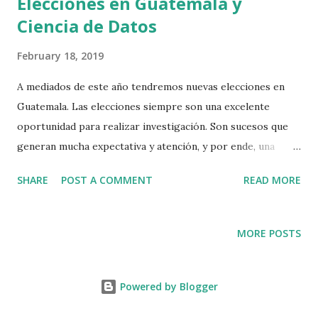
Elecciones en Guatemala y
Ciencia de Datos
February 18, 2019
A mediados de este año tendremos nuevas elecciones en
Guatemala. Las elecciones siempre son una excelente
oportunidad para realizar investigación. Son sucesos que
generan mucha expectativa y atención, y por ende, una
buena fuente de datos y un muy buen laboratorio para
SHARE
POST A COMMENT
READ MORE
experimentar modelos. Para las elecciones anteriores,
realicé un modelo de proyección que estimaba los
resultados de la primera vuelta. Utilizando datos de las
MORE POSTS
encuestas publicadas, hice un modelo utilizando Cadenas de
Markov, el cual arrojó datos, con un mes de anticipación,
con un margen de un 3% de los valores obtenidos en la
Powered by Blogger
primera vuelta. Para estas elecciones, he decidido realizar