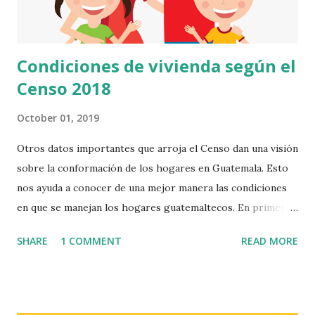
destacar que cocinar con leña está altamente relacionado
con la presencia de enfermedades respiratorias. Est...
Condiciones de vivienda según el
Censo 2018
October 01, 2019
Otros datos importantes que arroja el Censo dan una visión
sobre la conformación de los hogares en Guatemala. Esto
nos ayuda a conocer de una mejor manera las condiciones
en que se manejan los hogares guatemaltecos. En primer
lugar encontramos que la toma de decisiones en el hogar
SHARE
1 COMMENT
READ MORE
se comparte en aproximadamente el 50% de los hogares
en Guatemala. Dentro de los hogares donde solo una
persona toma las decisiones, la relación entre decisiones
tomadas por hombres y por mujeres es similar, con un