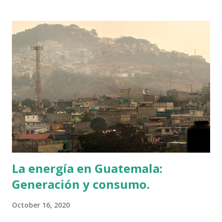
labor difícil dada la poca cantidad de datos disponibles en
Guatemala, la múltiple cantidad de candidatos y la veracidad
de los datos disponibles, entre otras cosas. A pesar de
esto, es posible analizar el proceso electoral y obtener
conclusiones que puedan darnos una idea de lo que está
pasando. Si bien no es posible predecir el futuro, es
posible analizar el presente con la información disponible.
Datos, datos, datos Para realizar cualquier tipo de análisis
cuantitativo, es necesario tener acceso a una buena cantidad
de datos y que estos sean confiables. Varias de las pro...
La energía en Guatemala:
Generación y consumo.
October 16, 2020