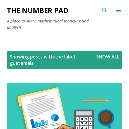
Skip to main content
THE NUMBER PAD
A place to share mathematical modeling and
analysis
P
Showing posts with the label
SHOW ALL
o
guatemala
s
t
s