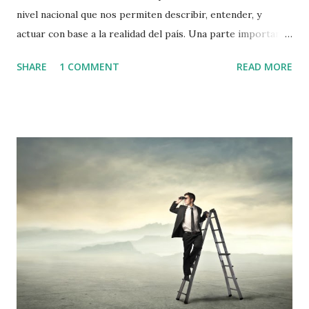
nivel nacional que nos permiten describir, entender, y
actuar con base a la realidad del país. Una parte importante
de los datos censados la conforman los datos referentes a
SHARE
1 COMMENT
READ MORE
las condiciones de vivienda en Guatemala. El primer dato
que encontramos es que se registraron aproximadamente
3.2 millones de viviendas. Esto nos da un promedio de entre
3 y 4 habitantes por vivienda. El Progreso y Zacapa son los
departamentos con menos habitantes por vivienda,
mientras Quiché y Alta Verapaz son los que más habitantes
por vivienda reportan. Doce municipios presentan un
promedio arriba de cinco habitantes por vivienda, siendo
Concepción, Sololá el más alto con un promedio arriba de 6
habitantes por vivienda. La mitad de estos municipios con
alta densidad por vivienda se encuentran en Alta Verapaz,
siendo el municipio de Tamahú el más denso. Por otro lado,
15 municipios tienen u...