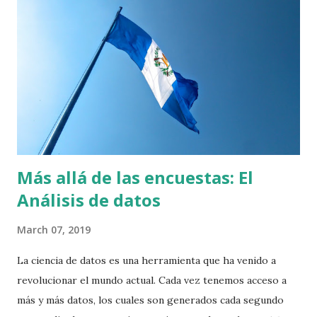
huracanes y la economía son algunos ejemplos de
fenómenos que no podemos predecir del todo. Si bien es
posible describirlos de una manera más certera, aún no
poseemos un entendimiento de dichos fenómenos para
poder formular leyes naturales como en la física o química.
En el caso de las elecciones, no poseemos una teoría
general que nos permita predeci...
Más allá de las encuestas: El
Análisis de datos
March 07, 2019
La ciencia de datos es una herramienta que ha venido a
revolucionar el mundo actual. Cada vez tenemos acceso a
más y más datos, los cuales son generados cada segundo