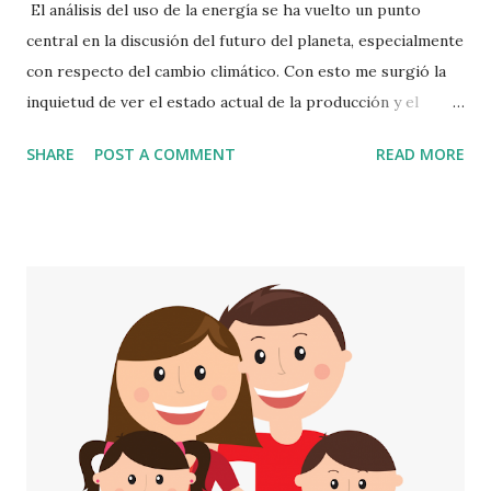
El análisis del uso de la energía se ha vuelto un punto
central en la discusión del futuro del planeta, especialmente
con respecto del cambio climático. Con esto me surgió la
inquietud de ver el estado actual de la producción y el
consumo de energía en Guatemala. Si primero nos
SHARE
POST A COMMENT
READ MORE
enfocamos en la energía que se consume en los hogares,
tenemos tres actividades principales que consumen
energía: la cocina, la iluminación y el calentado de agua.
Según datos del más reciente censo, más de la mitad de
hogares guatemaltecos utilizan leña para cocinar.
Solamente un 1 % utiliza energía eléctrica para esto. Un 44
% utiliza gas propano, siendo el departamento de
Guatemala el que presenta el mayor consumo de este
recurso. Por otro lado, la mayoría de hogares del altiplano
del país utilizan leña para cocinar, en donde en algunos
municipios se llega a casi el 90 % de los hogares. Cabe