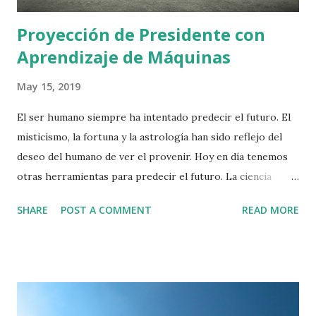
Proyección de Presidente con
Aprendizaje de Máquinas
May 15, 2019
El ser humano siempre ha intentado predecir el futuro. El
misticismo, la fortuna y la astrología han sido reflejo del
deseo del humano de ver el provenir. Hoy en día tenemos
otras herramientas para predecir el futuro. La ciencia
provee, de alguna manera, una ventana al futuro por medio
SHARE
POST A COMMENT
READ MORE
de utilizar leyes naturales y las leyes de la lógica para
realizar inferencias. Por ejemplo, al soltar una piedra a la
orilla de un puente, podemos predecir que la piedra caerá,
esto debido a la Ley de la Gravedad. Sin embargo, para
muchos ámbitos de la vida aún no poseemos leyes naturales
que puedan describirlos a cabalidad. Los terremotos,