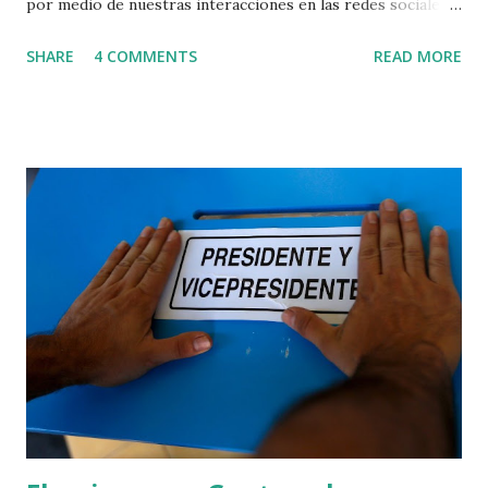
por medio de nuestras interacciones en las redes sociales,
así como transacciones en el mundo real. Tradicionalmente
SHARE
4 COMMENTS
READ MORE
las encuestas han sido los principales indicadores de
intención de voto para elecciones. Sin embargo, es posible
utilizar la ciencia de datos para obtener y analizar
tendencias de la población de una manera complementaria a
las encuestas. Muchas veces las encuestas son objeto de
crítica y de incredulidad, debido a que pueden presentar
datos inesperados, y a veces hasta inconsistentes. Es
necesario recordar que en este aspecto, las encuestas
presentan dos funciones: la recolección de datos y la
inferencia, a partir de dichos datos, del comportamiento de
toda la población. Esto se realiza con cierta significancia
estadística, lo cual quiere decir que siempre se está sujeto
a un error debi...